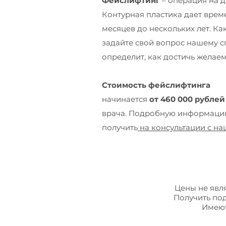
Фейслифтинг
– операция на д
Контурная пластика дает време
месяцев до нескольких лет. К
задайте свой вопрос нашему с
определит, как достичь желае
Стоимость фейслифтинга
начинается
от 460 000 рублей
врача. Подробную информацию
получить
на консультации с н
Цены не явл
Получить по
Имеют