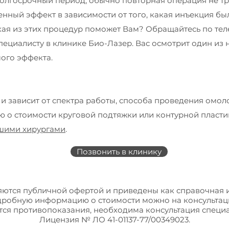
олгосрочный период, обычно повторная операция не треб
нный эффект в зависимости от того, какая инъекция был
акая из этих процедур поможет Вам? Обращайтесь по те
пециалисту в клинике Био-Лазер. Вас осмотрит один из 
мого эффекта.
и зависит от спектра работы, способа проведения омо
 о стоимости круговой подтяжки или контурной пласти
ашими хирургами
.
Позвонить в клинику
яются публичной офертой и приведены как справочная
дробную информацию о стоимости можно на консультаци
ся противопоказания, необходима консультация специа
Лицензия № ЛО 41-01137-77/00349023.