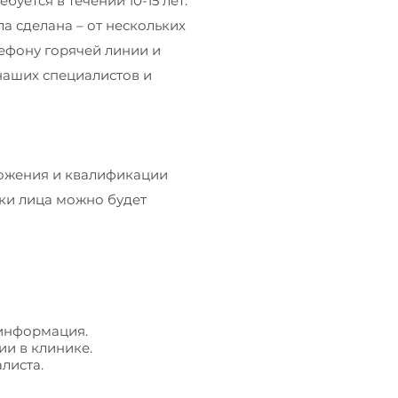
уется в течении 10-15 лет.
а сделана – от нескольких
лефону горячей линии и
наших специалистов и
ложения и квалификации
ки лица можно будет
 информация.
и в клинике.
листа.