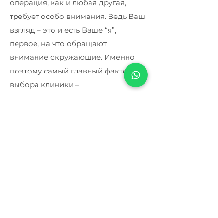
операция, как и любая другая,
требует особо внимания. Ведь Ваш
взгляд – это и есть Ваше “я”,
первое, на что обращают
внимание окружающие. Именно
поэтому самый главный фактор
выбора клиники –
опытные
хирурги
. Убедитесь в том,
что Ваш хирург провел не 5, не 10, а
несколько сотен операций на
глазах с разной формой и
строением век. Очень важно,
чтобы специалист был настоящим
профессионалом, а клиника
отличалась безупречной
репутацией. Постарайтесь не